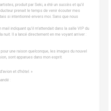
istes, produit par Seki, a été un succès et qu’il
ducteur prenait le temps de venir écouter mes
entais si intentionné envers moi. Sans que nous
un mail indiquant qu’il m’attendait dans la salle VIP du
a nuit. Il a lancé directement en me voyant arriver :
et pour une raison quelconque, les images du nouvel
ision, sont apparues dans mon esprit.
d’avion et d’hôtel. »
mandé :