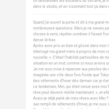
En descendant les escaliers du Velfarre, je 
dans le studio, et en visionnant tout ça dans 
Quand j’ai ouvert la porte et dit à ma grand-m
nombreuses questions. Mais je ne savais pas
choses à venir, répéter combien il faisait fro
danse là-bas.
Après avoir pris un bain et glissé dans mon li
interrogé ma grand-mère à propos de mon voy
nouvelle. ». C’était l’habilité particulière d
situation en un mot, comme si nous avions un
Je me suis mise à repenser aux paroles de m
imaginée une ville deux fois froide que Tokyo
des vêtements d’hiver dès demain car je n’en
Le lendemain, Mei, qui était venue avec moi f
rêve peut devenir réalité maintenant. », et el
Avais-je déjà parlé de mes rêves avec Mei ? 
sac rempli de vêtements d’hiver, je me suis 