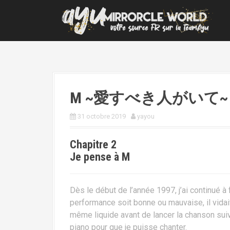
A
l
l
e
r
a
u
c
M ~愛すべき人がいて~ | Ch
o
n
31 octobre 2019
yayou
t
e
Chapitre 2
n
Je pense à M
u
p
r
Dès le début de l’année 1997, j’ai continué à
i
performance soit bonne ou mauvaise, il vida
n
même liquide avant de lancer la chanson suiv
c
piano pour que je puisse chanter.