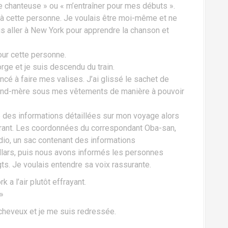
e chanteuse » ou « m’entraîner pour mes débuts ».
à cette personne. Je voulais être moi-même et ne
s aller à New York pour apprendre la chanson et
our cette personne.
ge et je suis descendu du train.
ncé à faire mes valises. J’ai glissé le sachet de
and-mère sous mes vêtements de manière à pouvoir
 des informations détaillées sur mon voyage alors
rant. Les coordonnées du correspondant Oba-san,
tudio, un sac contenant des informations
ollars, puis nous avons informés les personnes
ts. Je voulais entendre sa voix rassurante.
a l’air plutôt effrayant.
 »
cheveux et je me suis redressée.