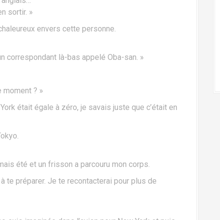
n anglais…
n sortir. »
t chaleureux envers cette personne.
a un correspondant là-bas appelé Oba-san. »
ce moment ? »
rk était égale à zéro, je savais juste que c’était en
 Tokyo.
amais été et un frisson a parcouru mon corps.
 te préparer. Je te recontacterai pour plus de