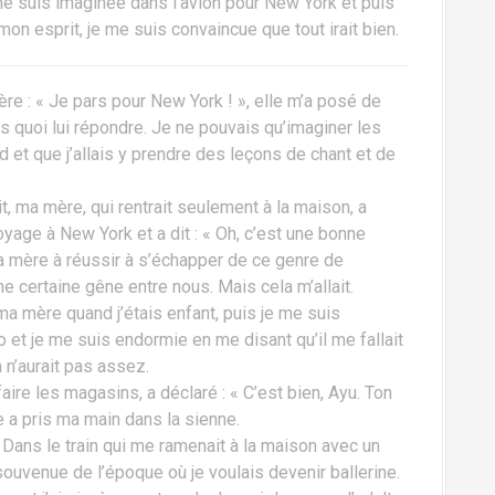
me suis imaginée dans l’avion pour New York et puis
mon esprit, je me suis convaincue que tout irait bien.
ère : « Je pars pour New York ! », elle m’a posé de
 quoi lui répondre. Je ne pouvais qu’imaginer les
id et que j’allais y prendre des leçons de chant et de
t, ma mère, qui rentrait seulement à la maison, a
age à New York et a dit : « Oh, c’est une bonne
e ma mère à réussir à s’échapper de ce genre de
e certaine gêne entre nous. Mais cela m’allait.
a mère quand j’étais enfant, puis je me suis
 et je me suis endormie en me disant qu’il me fallait
 n’aurait pas assez.
aire les magasins, a déclaré : « C’est bien, Ayu. Ton
le a pris ma main dans la sienne.
Dans le train qui me ramenait à la maison avec un
souvenue de l’époque où je voulais devenir ballerine.