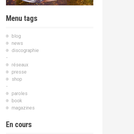
Menu tags
blog
news
discographie
-
réseaux
presse
shop
-
paroles
book
magazines
En cours