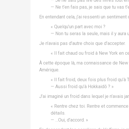
— Je ne sais pas lire des livres tout e
— Ne t’en fais pas, je sais que tu vas t’e
En entendant cela, j’ai ressenti un sentimen
« Quelqu’un part avec moi ?
— Non tu seras la seule, mais il y aur
Je n’avais pas d’autre choix que d’accepter.
« Il fait chaud ou froid à New York en 
À cette époque là, ma connaissance de New Yo
Amérique.
« Il fait froid, deux fois plus froid qu’à
— Aussi froid qu’à Hokkaidō ? »
J’ai imaginé un froid dans lequel je n’avais j
« Rentre chez toi. Rentre et commence à
détails.
— …Oui, d’accord. »