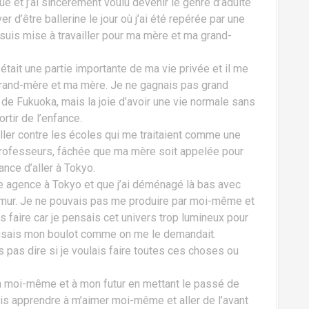
que et j’ai sincèrement voulu devenir le genre d’adulte
r d’être ballerine le jour où j’ai été repérée par une
suis mise à travailler pour ma mère et ma grand-
, était une partie importante de ma vie privée et il me
 grand-mère et ma mère. Je ne gagnais pas grand
de Fukuoka, mais la joie d’avoir une vie normale sans
ortir de l’enfance.
er contre les écoles qui me traitaient comme une
professeurs, fâchée que ma mère soit appelée pour
ance d’aller à Tokyo.
e agence à Tokyo et que j’ai déménagé là bas avec
n mur. Je ne pouvais pas me produire par moi-même et
ais faire car je pensais cet univers trop lumineux pour
 faisais mon boulot comme on me le demandait.
 pas dire si je voulais faire toutes ces choses ou
 à moi-même et à mon futur en mettant le passé de
ais apprendre à m’aimer moi-même et aller de l’avant