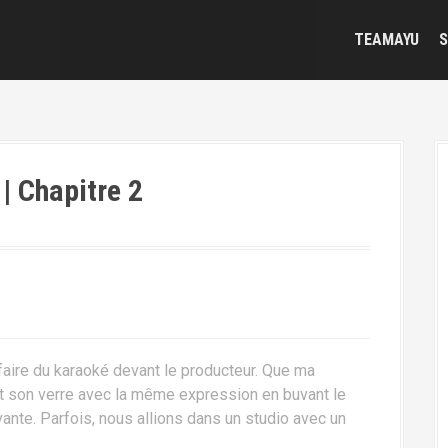
TEAMAYU
S
apitre 2
 faire du karaoké devant le producteur. Que ma
it son verre avec la même expression en buvant le
ante. Parfois, nous allions dans un studio avec un