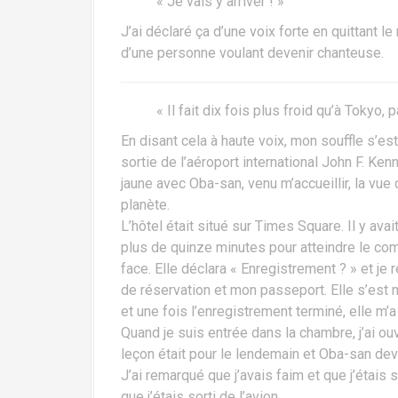
« Je vais y arriver ! »
J’ai déclaré ça d’une voix forte en quittant le
d’une personne voulant devenir chanteuse.
« Il fait dix fois plus froid qu’à Tokyo, 
En disant cela à haute voix, mon souffle s’es
sortie de l’aéroport international John F. Ke
jaune avec Oba-san, venu m’accueillir, la vue 
planète.
L’hôtel était situé sur Times Square. Il y avait
plus de quinze minutes pour atteindre le com
face. Elle déclara « Enregistrement ? » et je r
de réservation et mon passeport. Elle s’est m
et une fois l’enregistrement terminé, elle m’a
Quand je suis entrée dans la chambre, j’ai ou
leçon était pour le lendemain et Oba-san dev
J’ai remarqué que j’avais faim et que j’étais s
que j’étais sorti de l’avion.