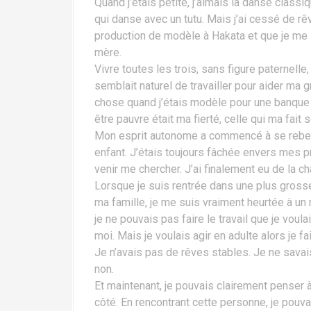
Quand j’étais petite, j’aimais la danse classi
qui danse avec un tutu. Mais j’ai cessé de rêve
production de modèle à Hakata et que je me 
mère.
Vivre toutes les trois, sans figure paternelle
semblait naturel de travailler pour aider ma
chose quand j’étais modèle pour une banque 
être pauvre était ma fierté, celle qui ma fait s
Mon esprit autonome a commencé à se rebell
enfant. J’étais toujours fâchée envers mes 
venir me chercher. J’ai finalement eu de la ch
Lorsque je suis rentrée dans une plus gross
ma famille, je me suis vraiment heurtée à u
je ne pouvais pas faire le travail que je voul
moi. Mais je voulais agir en adulte alors je
Je n’avais pas de rêves stables. Je ne savais
non.
Et maintenant, je pouvais clairement penser
côté. En rencontrant cette personne, je pouv