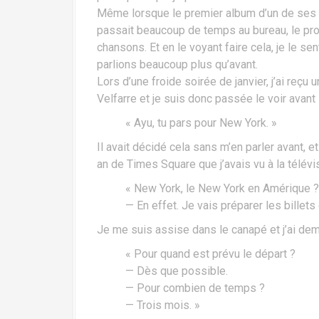
i
Même lorsque le premier album d’un de ses art
p
passait beaucoup de temps au bureau, le pro
a
chansons. Et en le voyant faire cela, je le s
l
parlions beaucoup plus qu’avant.
Lors d’une froide soirée de janvier, j’ai reçu 
Velfarre et je suis donc passée le voir avant l
« Ayu, tu pars pour New York. »
Il avait décidé cela sans m’en parler avant, 
an de Times Square que j’avais vu à la télév
« New York, le New York en Amérique ?
— En effet. Je vais préparer les billets 
Je me suis assise dans le canapé et j’ai de
« Pour quand est prévu le départ ?
— Dès que possible.
— Pour combien de temps ?
— Trois mois. »