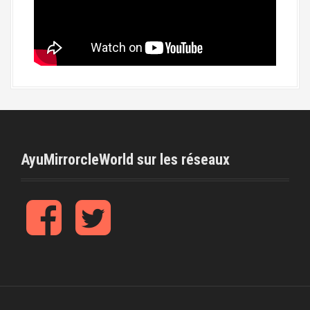
AyuMirrorcleWorld sur les réseaux
f
t
b
w