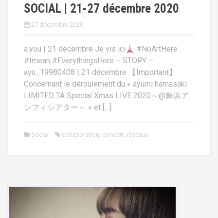
SOCIAL | 21-27 décembre 2020
27 décembre 2020
a.you | 21 décembre Je vis ici
#NoArtHere
#Imean #EverythingsHere – STORY –
ayu_19980408 | 21 décembre 【Important】
Concernant le déroulement du « ayumi hamasaki
LIMITED TA Special Xmas LIVE 2020～@舞浜ア
ンフィシアター～ » et […]
Social
collaboration
,
concert
,
réseaux