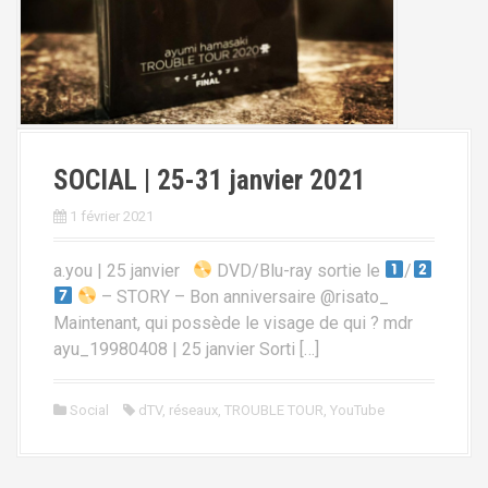
SOCIAL | 25-31 janvier 2021
1 février 2021
a.you | 25 janvier
DVD/Blu-ray sortie le
/
– STORY – Bon anniversaire @risato_
Maintenant, qui possède le visage de qui ? mdr
ayu_19980408 | 25 janvier Sorti […]
Social
dTV
,
réseaux
,
TROUBLE TOUR
,
YouTube