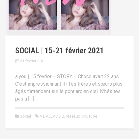
i
p
a
l
SOCIAL | 15-21 février 2021
21 février 2021
a.you | 15 février – STORY – Choco avait 22 ans.
C’est impressionnant !!! Tes frères et sœurs plus
âgés t’attendent sur le pont arc en ciel. N’hésites
pas à […]
Social
A BALLADS 2
,
réseaux
,
YouTube