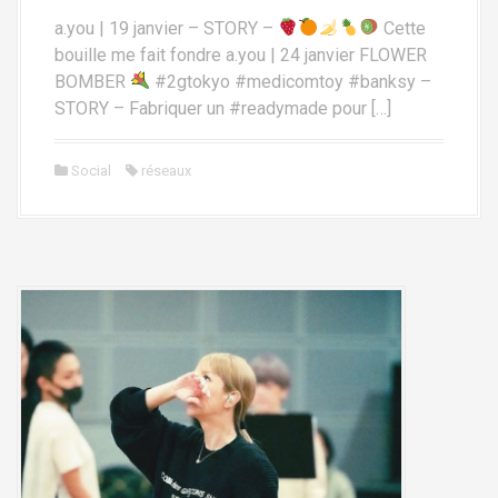
a.you | 19 janvier – STORY –
Cette
bouille me fait fondre a.you | 24 janvier FLOWER
BOMBER
#2gtokyo #medicomtoy #banksy –
STORY – Fabriquer un #readymade pour […]
Social
réseaux