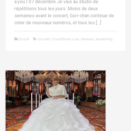
a.you | 07 décembre Je vais au studio de
répétitions tous les jours. Moins de deux
semaines avant le concert, Gori-chan continue de
créer de nouveaux numéros, et tous les […]
Social
concert
,
Countdown Live
,
réseaux
,
streaming