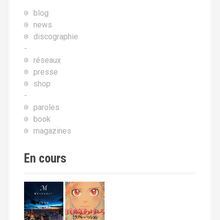
blog
news
discographie
-
réseaux
presse
shop
-
paroles
book
magazines
En cours