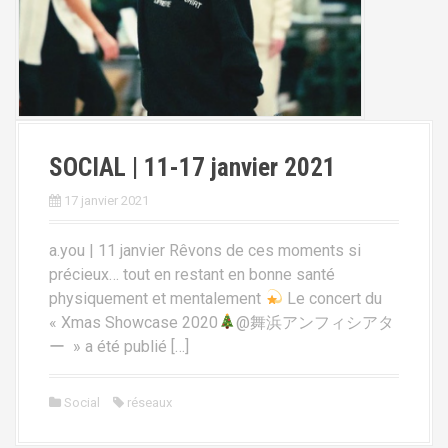
SOCIAL | 11-17 janvier 2021
17 janvier 2021
a.you | 11 janvier Rêvons de ces moments si
précieux… tout en restant en bonne santé
physiquement et mentalement
Le concert du
« Xmas Showcase 2020
@舞浜アンフィシアタ
ー » a été publié […]
Social
réseaux