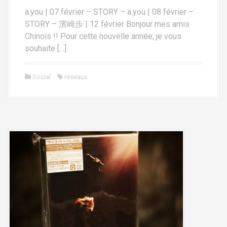
a.you | 07 février – STORY – a.you | 08 février –
STORY – 濱崎歩 | 12 février Bonjour mes amis
Chinois !! Pour cette nouvelle année, je vous
souhaite […]
Social
réseaux