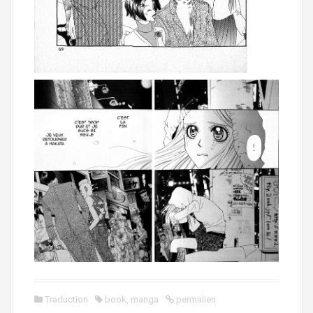
Traduction
book
,
manga
permalien