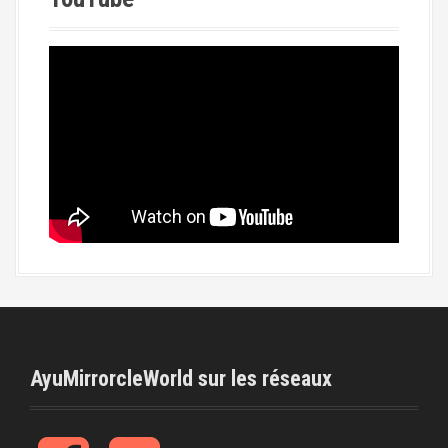
AyuMirrorcleWorld sur les réseaux
f
t