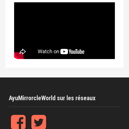
AyuMirrorcleWorld sur les réseaux
f
t
b
w