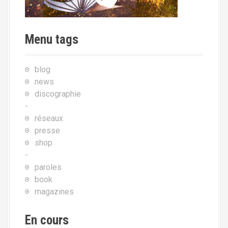
'
a
Menu tags
r
t
blog
i
news
discographie
c
-
l
réseaux
e
presse
shop
-
paroles
book
magazines
En cours