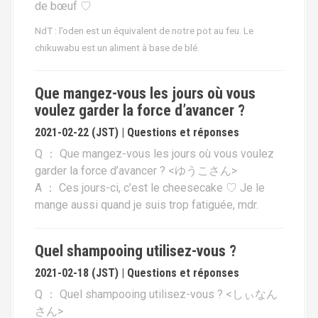
de bœuf ♡
i
p
NdT : l’oden est un équivalent de notre pot au feu. Le
a
chikuwabu est un aliment à base de blé.
l
Que mangez-vous les jours où vous
voulez garder la force d’avancer ?
2021-02-22 (JST) | Questions et réponses
Q ： Que mangez-vous les jours où vous voulez
garder la force d’avancer ? <ゆうこさん>
A ： Ces jours-ci, c’est le cheesecake ♡ Je le
mange aussi quand je suis trop fatiguée, mdr.
Quel shampooing utilisez-vous ?
2021-02-18 (JST) | Questions et réponses
Q ： Quel shampooing utilisez-vous ? <しぃなん
さん>