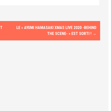
NT
LE « AYUMI HAMASAKI XMAS LIVE 2020 -BEHIND
THE SCENE- » EST SORTI !
→