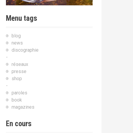
Menu tags
blog
news
discographie
-
réseaux
presse
shop
-
paroles
book
magazines
En cours