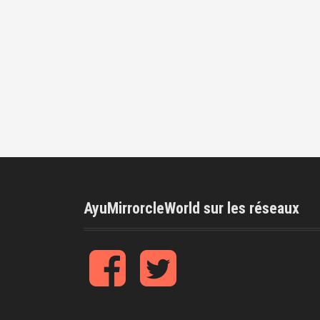
AyuMirrorcleWorld sur les réseaux
f
t
b
w