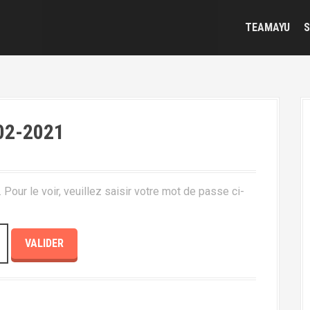
TEAMAYU
S
-02-2021
our le voir, veuillez saisir votre mot de passe ci-