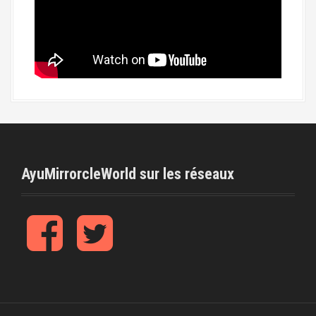
AyuMirrorcleWorld sur les réseaux
f
t
b
w