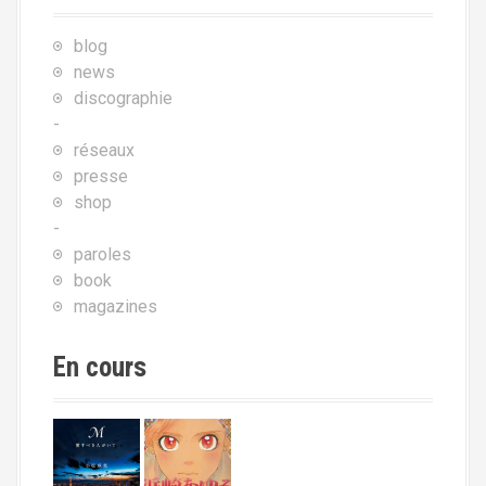
blog
news
discographie
-
réseaux
presse
shop
-
paroles
book
magazines
En cours