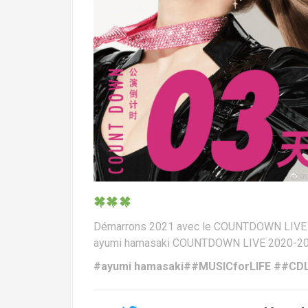
Démarrons 2021 avec le COUNTDOWN LIVE à Y
ayumi hamasaki COUNTDOWN LIVE 2020-202
#ayumi hamasaki##MUSICforLIFE ##CDL2