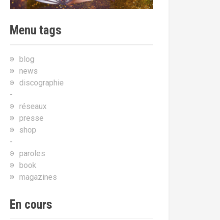
Menu tags
blog
news
discographie
-
réseaux
presse
shop
-
paroles
book
magazines
En cours