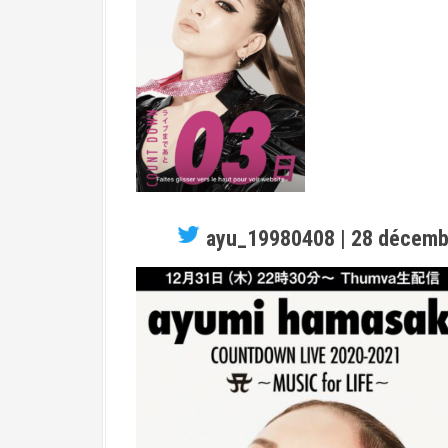
i
p
a
l
ayu_19980408 | 28 décemb