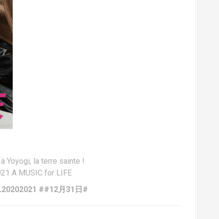
oyogi, la terre sainte !
1 A MUSIC for LIFE
0202021 ##12月31日# ​​​​