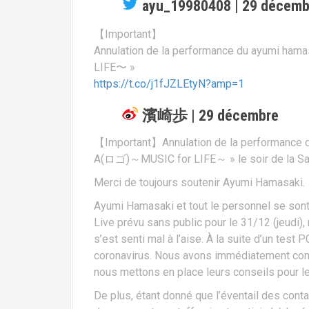
ayu_19980408 | 29 décemb
【Important】
Annulation de la performance du ayumi h
LIFE〜 »
https://t.co/j1fJZLEtyN?amp=1
濱崎歩 | 29 décembre
【Important】Annulation de la performance
A(ロゴ)～MUSIC for LIFE～ » le soir de la Sai
Merci de toujours soutenir Ayumi Hamasaki.
Ayumi Hamasaki et tout le personnel se sont
Live prévu sans public pour le 31/12 (jeudi),
s’est senti mal à l’aise. À la suite d’un test PC
coronavirus. Nous avons immédiatement cont
nous mettons en place leurs conseils pour le 
De plus, étant donné que l’éventail des con