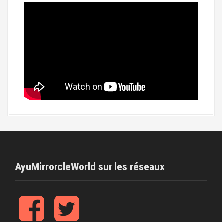
AyuMirrorcleWorld sur les réseaux
f
t
b
w