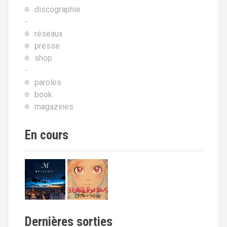
discographie
-
réseaux
presse
shop
-
paroles
book
magazines
En cours
Dernières sorties