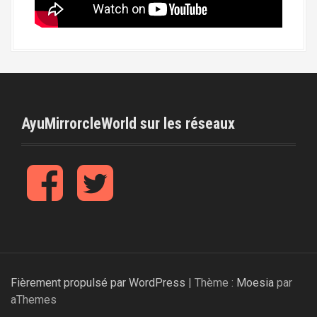
AyuMirrorcleWorld sur les réseaux
f
t
b
w
Fièrement propulsé par WordPress
|
Thème :
Moesia
par
aThemes