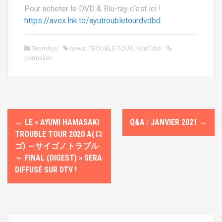
Pour acheter le DVD & Blu-ray c’est ici !
https://avex.lnk.to/ayutroubletourdvdbd
TeamAyu
news
,
TROUBLE TOUR
,
YouTube
permalien
N
←
LE « AYUMI HAMASAKI
Q&A | JANVIER 2021
→
a
TROUBLE TOUR 2020 A(ロ
v
ゴ) ～サイゴノトラブル
～ FINAL (DIGEST) » SERA
i
DIFFUSÉ SUR DTV !
g
a
t