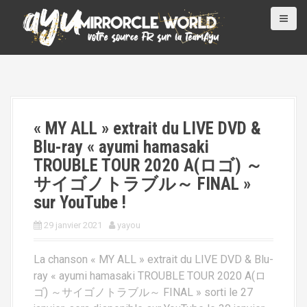
A
l
l
e
r
a
u
c
« MY ALL » extrait du LIVE DVD &
o
Blu-ray « ayumi hamasaki
n
TROUBLE TOUR 2020 A(ロゴ) ～
t
サイゴノトラブル～ FINAL »
e
sur YouTube !
n
u
29 janvier 2021
yayou
p
r
La chanson « MY ALL » extrait du LIVE DVD & Blu-
i
ray « ayumi hamasaki TROUBLE TOUR 2020 A(ロ
n
ゴ) ～サイゴノトラブル～ FINAL » sorti le 27
c