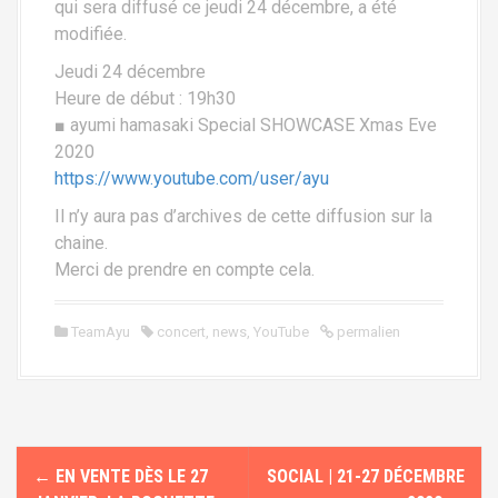
qui sera diffusé ce jeudi 24 décembre, a été
i
modifiée.
p
Jeudi 24 décembre
a
Heure de début : 19h30
l
■ ayumi hamasaki Special SHOWCASE Xmas Eve
2020
https://www.youtube.com/user/ayu
Il n’y aura pas d’archives de cette diffusion sur la
chaine.
Merci de prendre en compte cela.
TeamAyu
concert
,
news
,
YouTube
permalien
N
←
EN VENTE DÈS LE 27
SOCIAL | 21-27 DÉCEMBRE