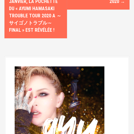
a
JANVIER, LA POCHETTE
2020
→
v
DU « AYUMI HAMASAKI
TROUBLE TOUR 2020 A ～
i
サイゴノトラブル～
g
FINAL » EST RÉVÉLÉE !
a
t
i
o
n
d
e
l
'
a