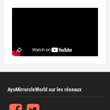
AyuMirrorcleWorld sur les réseaux
f
t