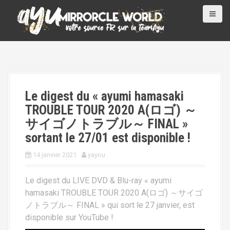
A
l
l
e
r
a
u
c
Le digest du « ayumi hamasaki
o
TROUBLE TOUR 2020 A(ロゴ) ～
n
サイゴノトラブル～ FINAL »
t
sortant le 27/01 est disponible !
e
n
14 janvier 2021
yayou
u
p
Le digest du LIVE DVD & Blu-ray « ayumi
r
hamasaki TROUBLE TOUR 2020 A(ロゴ) ～サイゴ
i
ノトラブル～ FINAL » qui sort le 27 janvier, est
n
disponible sur YouTube !
c